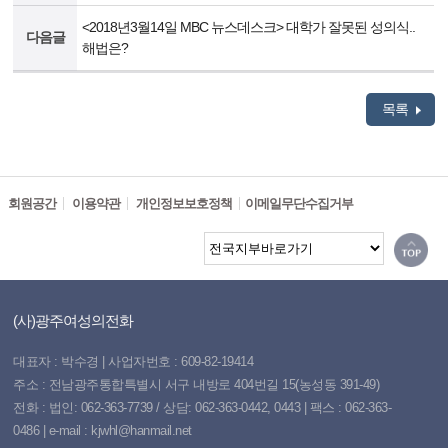
<2018년3월14일 MBC 뉴스데스크> 대학가 잘못된 성의식..
다음글
해법은?
목록
회원공간
이용약관
개인정보보호정책
이메일무단수집거부
(사)광주여성의전화
대표자 : 박수경 | 사업자번호 : 609-82-19414
주소 : 전남광주통합특별시 서구 내방로 404번길 15(농성동 391-49)
전화 : 법인: 062-363-7739 / 상담: 062-363-0442, 0443 | 팩스 : 062-363-
0486 | e-mail : kjwhl@hanmail.net