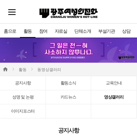
홈으로
활동
참여
자료실
단체소개
부설기관
상담
활동
동영상갤러리
공지사항
활동소식
교육안내
성명 및 논평
카드뉴스
영상갤러리
이미지포스터
공지사항