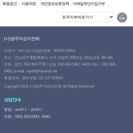
회원공간
이용약관
개인정보보호정책
이메일무단수집거부
(사)광주여성의전화
대표자 : 박수경 | 사업자번호 : 609-82-19414
주소 : 전남광주통합특별시 서구 내방로 404번길 15(농성동 391-49)
전화 : 법인: 062-363-7739 / 상담: 062-363-0442, 0443 | 팩스 : 062-363-
0486 | e-mail : kjwhl@hanmail.net
후원계좌 : 광주은행 122-107-323636
Copyright 2019. (사)광주여성의전화 All Rights Reserved.
상담안내
평일 : am9시 ~ pm5시
전화 : 062) 363-0442. 0443