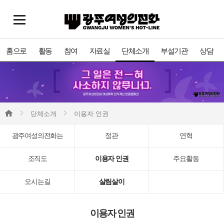
홈으로
활동
참여
자료실
단체소개
부설기관
상담
단체소개
이용자 인권
광주여성의전화는
정관
연혁
조직도
이용자 인권
주요활동
오시는길
살림살이
이용자 인권