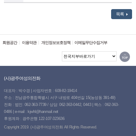
목록
회원공간
이용약관
개인정보보호정책
이메일무단수집거부
(사)광주여성의전화
대표자 : 박수경 | 사업자번호 : 609-82-19414
주소 : 전남광주통합특별시 서구 내방로 404번길 15(농성동 391-49)
전화 : 법인: 062-363-7739 / 상담: 062-363-0442, 0443 | 팩스 : 062-363-
0486 | e-mail : kjwhl@hanmail.net
후원계좌 : 광주은행 122-107-323636
Copyright 2019. (사)광주여성의전화 All Rights Reserved.