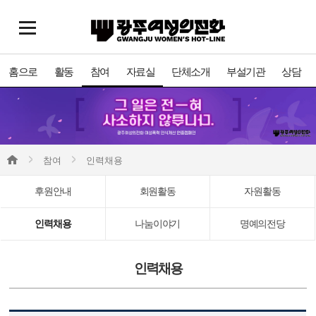
홈으로
활동
참여
자료실
단체소개
부설기관
상담
참여
인력채용
후원안내
회원활동
자원활동
인력채용
나눔이야기
명예의전당
인력채용