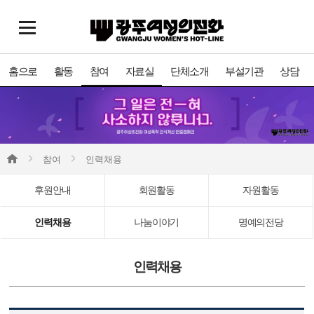
홈으로
활동
참여
자료실
단체소개
부설기관
상담
참여
인력채용
후원안내
회원활동
자원활동
인력채용
나눔이야기
명예의전당
인력채용