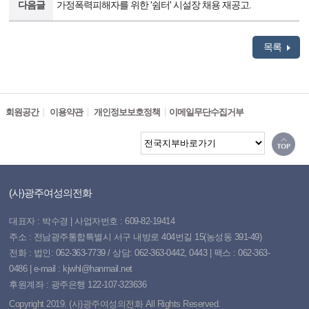
다음글
가정폭력피해자를 위한 '쉼터' 시설장 채용 재공고.
목록
회원공간
이용약관
개인정보보호정책
이메일무단수집거부
(사)광주여성의전화
대표자 : 박수경 | 사업자번호 : 609-82-19414
주소 : 전남광주통합특별시 서구 내방로 404번길 15(농성동 391-49)
전화 : 법인: 062-363-7739 / 상담: 062-363-0442, 0443 | 팩스 : 062-363-
0486 | e-mail : kjwhl@hanmail.net
후원계좌 : 광주은행 122-107-323636
Copyright 2019. (사)광주여성의전화 All Rights Reserved.