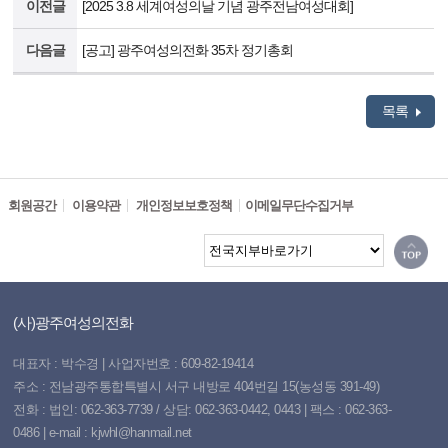
이전글
[2025 3.8 세계여성의날 기념 광주전남여성대회]
다음글
[공고] 광주여성의전화 35차 정기총회
목록
회원공간
이용약관
개인정보보호정책
이메일무단수집거부
(사)광주여성의전화
대표자 : 박수경 | 사업자번호 : 609-82-19414
주소 : 전남광주통합특별시 서구 내방로 404번길 15(농성동 391-49)
전화 : 법인: 062-363-7739 / 상담: 062-363-0442, 0443 | 팩스 : 062-363-
0486 | e-mail : kjwhl@hanmail.net