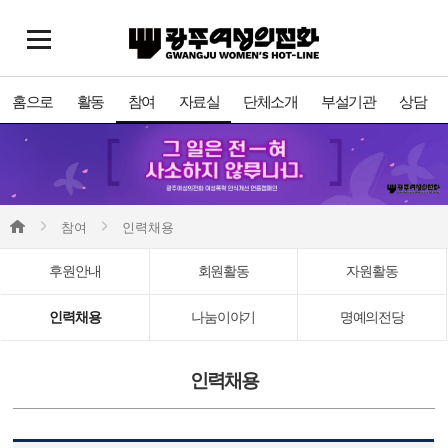
홈으로
활동
참여
자료실
단체소개
부설기관
상담
참여
인력채용
후원안내
회원활동
자원활동
인력채용
나눔이야기
명예의전당
인력채용