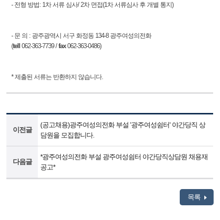
- 전형 방법: 1차 서류 심사/ 2차 면접(1차 서류심사 후 개별 통지)
- 문 의 : 광주광역시 서구 화정동 134-8 광주여성의전화
(
tell
062-363-7739 /
fax
062-363-0486)
* 제출된 서류는 반환하지 않습니다.
(공고채용)광주여성의전화 부설 '광주여성쉼터' 야간당직 상
이전글
담원을 모집합니다.
*광주여성의전화 부설 광주여성쉼터 야간당직상담원 채용재
다음글
공고*
목록