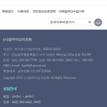
회원공간
이용약관
개인정보보호정책
이메일무단수집거부
(사)광주여성의전화
대표자 : 박수경 | 사업자번호 : 609-82-19414
주소 : 전남광주통합특별시 서구 내방로 404번길 15(농성동 391-49)
전화 : 법인: 062-363-7739 / 상담: 062-363-0442, 0443 | 팩스 : 062-363-
0486 | e-mail : kjwhl@hanmail.net
후원계좌 : 광주은행 122-107-323636
Copyright 2019. (사)광주여성의전화 All Rights Reserved.
상담안내
평일 : am9시 ~ pm5시
전화 : 062) 363-0442. 0443