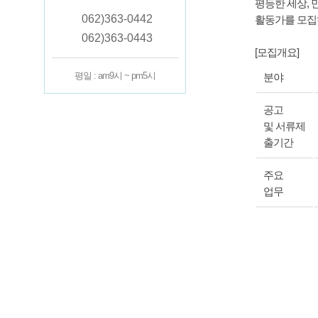
평등한 세상,
062)363-0442
활동가를 모집
062)363-0443
[모집개요]
평일 : am9시 ~ pm5시
분야
공고
및 서류제
출기간
주요
업무