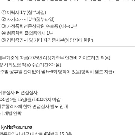
① 이력서 1부(첨부파일)
② 자기소개서 1부(첨부파일)
③ 가정폭력전문상담원 수료증 (사본) 1부
④ 최종학력 졸업증명서 1부
⑤ 경력증명서 및 기타 자격증사본(해당자에 한함)
법인 내부기준에 따름(2025년 여성가족부 인건비 가이드라인 적용)
무 및 사회보험 적용(수습기간 3개월)
및 주말·공휴일 관계없이 월 5~6회 당직이 있음(당직비 별도 지급)
: 서류심사 ▶ 면접심사
025년 9월 15일(월) 18:00까지 마감
: 서류합격자에 한해 면접심사 별도 안내
격 시 개별 연락
:
kjwhls@daum.net
 광주광역시 서구 내방로 404번길 15, 3층