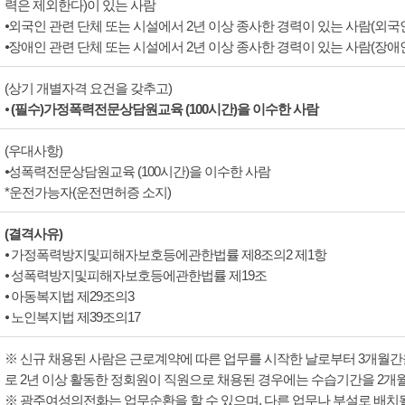
력은 제외한다)이 있는 사람
⦁외국인 관련 단체 또는 시설에서 2년 이상 종사한 경력이 있는 사람(외
⦁장애인 관련 단체 또는 시설에서 2년 이상 종사한 경력이 있는 사람(장
(상기 개별자격 요건을 갖추고)
⦁
(필수)가정폭력전문상담원교육 (100시간)을 이수한 사람
(우대사항)
⦁성폭력전문상담원교육 (100시간)을 이수한 사람
*운전가능자(운전면허증 소지)
(결격사유)
⦁ 가정폭력방지및피해자보호등에관한법률 제8조의2 제1항
⦁ 성폭력방지및피해자보호등에관한법률 제19조
⦁ 아동복지법 제29조의3
⦁ 노인복지법 제39조의17
※ 신규 채용된 사람은 근로계약에 따른 업무를 시작한 날로부터 3개월간을
로 2년 이상 활동한 정회원이 직원으로 채용된 경우에는 수습기간을 2개월
※ 광주여성의전화는 업무순환을 할 수 있으며, 다른 업무나 부설로 배치될