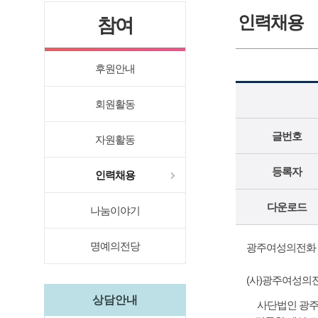
인력채용
참여
후원안내
회원활동
글번호
자원활동
등록자
인력채용
다운로드
나눔이야기
명예의전당
광주여성의전화 공
(사)광주여성의
상담안내
사단법인 광주여