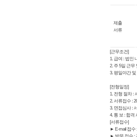
제출
서류
[근무조건]
1. 급여 : 
2. 주 5일 근
3. 평일야간 
[전형일정]
1. 전형 절차 
2. 서류접수 : 2
3. 면접심사 
4. 통 보 : 합
[서류접수]
► E-mail 접수 
► 방문 접수 :