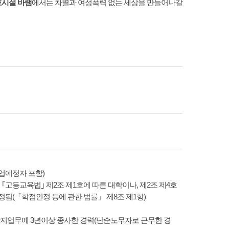
호시설 바램
에서는 차별과 여성폭력 없는 세상을 만들어나갈
업예정자 포함)
｢고등교육법｣ 제2조 제1호에 따른 대학이나, 제2조 제4호
정됨(「학점인정 등에 관한 법률」 제8조 제1항)
지업무에 3년이상 종사한 경력(단순노무자로 근무한 경