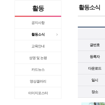
활동소식
활동
공지사항
활동소식
글번호
교육안내
등록자
성명 및 논평
다운로드
카드뉴스
일시
영상갤러리
장소
이미지포스터