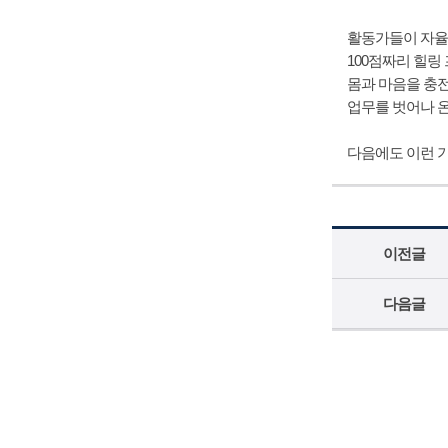
활동가들이 자율
100점짜리 힐링
몸과 마음을 충전
업무를 벗어나 
다음에도 이런 기
이전글
다음글