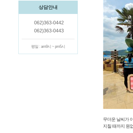
상담안내
062)363-0442
062)363-0443
평일 : am9시 ~ pm5시
무더운 날씨가 이
지칠 때까지 원없