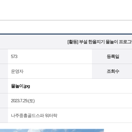
[활동] 부설 한올지기 물놀이 프로그
573
등록일
운영자
조회수
물놀이.jpg
2023.7.29.(토)
나주중흥골드스파 워터락