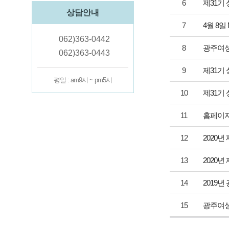
6
제31기
상담안내
7
4월 8일
062)363-0442
8
광주여성
062)363-0443
9
제31기
평일 : am9시 ~ pm5시
10
제31기
11
홈페이지
12
2020년
13
2020년
14
2019
15
광주여성