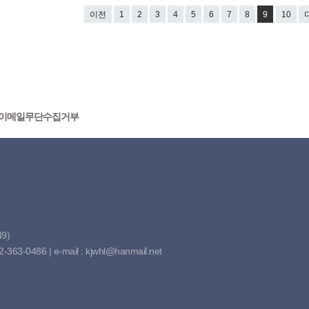
이전
1
2
3
4
5
6
7
8
9
10
이메일무단수집거부
9)
63-0486 | e-mail : kjwhl@hanmail.net