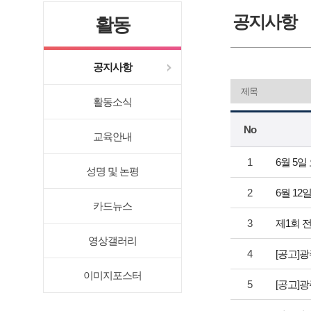
공지사항
활동
공지사항
활동소식
No
교육안내
1
6월 5
성명 및 논평
2
6월 12
카드뉴스
3
제1회 
영상갤러리
4
[공고]
이미지포스터
5
[공고]