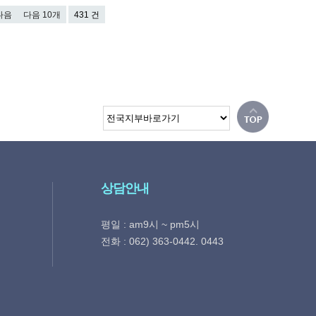
다음
다음 10개
431 건
상담안내
평일 : am9시 ~ pm5시
전화 : 062) 363-0442. 0443